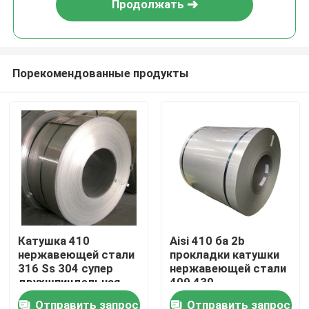
Продолжать
Порекомендованные продукты
Дом
Катушка 410
Aisi 410 ба 2b
нержавеющей стали
прокладки катушки
Продукты
316 Ss 304 супер
нержавеющей стали
двухшпиндельная
409 430
430 S32750 0.2mm
горячекатаный
Отправить запрос
Отправить запрос
О нас