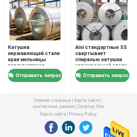
Металлический лист нержавеющей стали
Сваренная трубка нержавеющей стали
Катушка
Aisi стандартные SS
нержавеющей стали
свертывает
Круглая нержавеющая сталь штанга
края мельницы
спиралью катушки
горячекатаная
нержавеющей стали
ширина 100mm до
катушки 436L
Присадочный пруток углерода стальной
Отправить запрос
Отправить запрос
2500mm
нержавеющей стали
0.5mm
горячекатаные
прокладка нержавеющей стали
Главная страница
Карта сайта
контактные данные
Desktop Site
низкоуглеродистая стальная катушка
Карта сайта
Privacy Policy
Лист стальной пластины углерода