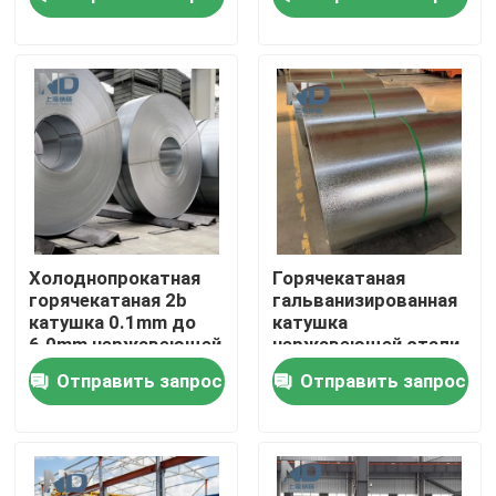
3mm
Путешествие фабрики
Проверка качества
Свяжитесь мы
Новости
Холоднопрокатная
Горячекатаная
горячекатаная 2b
гальванизированная
катушка 0.1mm до
катушка
Горячекатаная катушка нержавеющей стали
6.0mm нержавеющей
нержавеющей стали
стали ба 304
финиша 2b ранг 304
Отправить запрос
Отправить запрос
Холоднопрокатная катушка нержавеющей стали
Отполированная катушка нержавеющей стали