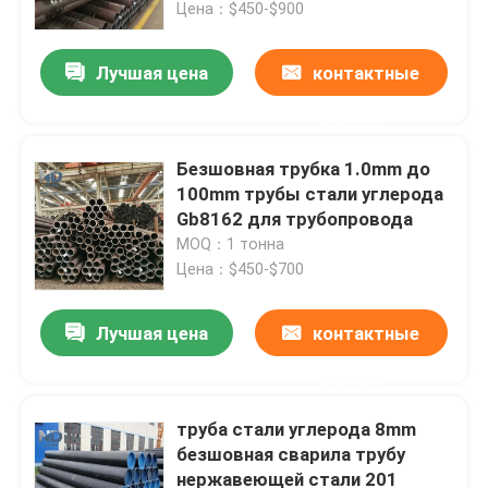
Цена：$450-$900
Лучшая цена
контактные
данные
Безшовная трубка 1.0mm до
100mm трубы стали углерода
Gb8162 для трубопровода
MOQ：1 тонна
Цена：$450-$700
Лучшая цена
контактные
Дом
данные
Продукты
труба стали углерода 8mm
безшовная сварила трубу
нержавеющей стали 201
О нас