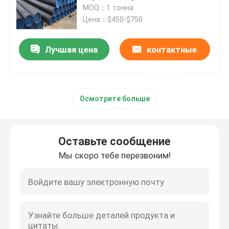
MOQ：1 тонна
Цена：$450-$750
Путешествие фабрики
Лучшая цена
контактные
Проверка качества
данные
Свяжитесь мы
Осмотрите больше
Новости
Оставьте сообщение
Мы скоро тебе перезвоним!
Горячекатаная катушка нержавеющей стали
Холоднопрокатная катушка нержавеющей стали
Отполированная катушка нержавеющей стали