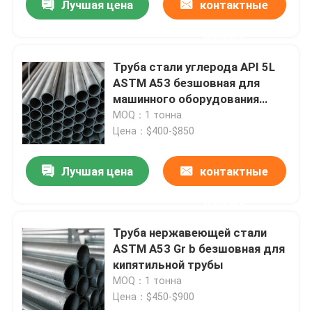
Лучшая цена
контактные
данные
Труба стали углерода API 5L
ASTM A53 безшовная для
машинного оборудования
индустрии
MOQ：1 тонна
Цена：$400-$850
Лучшая цена
контактные
данные
Труба нержавеющей стали
ASTM A53 Gr b безшовная для
кипятильной трубы
MOQ：1 тонна
Цена：$450-$900