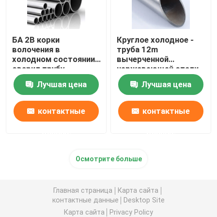
БА 2B корки
Круглое холодное -
волочения в
труба 12m
холодном состоянии
вычерченной
сварил трубу
нержавеющей стали
нержавеющей стали
SS316l безшовная
Лучшая цена
Лучшая цена
трубки 316l
нержавеющей стали
контактные
контактные
данные
данные
Осмотрите больше
Главная страница
Карта сайта
контактные данные
Desktop Site
Карта сайта
Privacy Policy