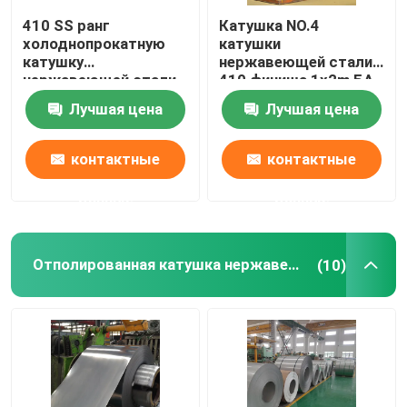
410 SS ранг
Катушка NO.4
холоднопрокатную
катушки
катушку
нержавеющей стали
нержавеющей стали
410 финиша 1x2m БА
катушка
горячекатаная
Лучшая цена
Лучшая цена
нержавеющей стали
замаринованная
0.3mm до 3mm 10mm
контактные
контактные
данные
данные
Отполированная катушка нержавеющей стали
(10)