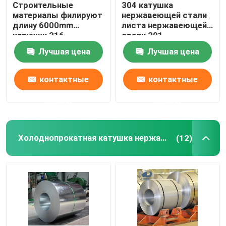
Строительные
304 катушка
материалы филируют
нержавеющей стали
Безшовная труба стали углерода
длину 6000mm
листа нержавеющей
катушки 316
стали 201
нержавеющей стали
холоднопрокатная
Лучшая цена
Лучшая цена
края горячекатаную
Гальванизированная стальная катушка
контактные
контактные
Гальванизированная стальная пластина
данные
данные
Гальванизированная стальная трубка
Холоднопрокатная катушка нержавеющей стали
(12)
Рифленый лист толя
Веревочка провода нержавеющей стали