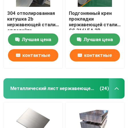
304 отполированная
Подгонянный крен
катушка 2b
прокладки
нержавеющей стали
нержавеющей стали
отделайте
SS 316l БА 2B
поверхность 1.5mm
свертывает
Лучшая цена
Лучшая цена
0.25mm
спиралью Aisi длина
20mm до 1500mm
контактные
контактные
данные
данные
Металлический лист нержавеющей стали
(24)