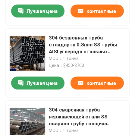
Лучшая цена
контактные
данные
304 безшовных труба
стандарта 0.8mm SS трубы
AISI углерода стальных
квадратная
MOQ：1 тонна
Цена：$450-$700
Лучшая цена
контактные
данные
304 сваренная труба
нержавеющей стали SS
сварила трубу толщина
0.16mm до 3.0mm
MOQ：1 тонна