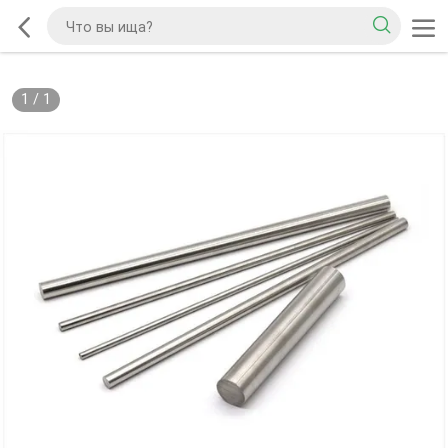
1
/
1