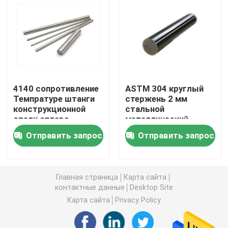
Металлический лист нержавеющей стали
Сваренная трубка нержавеющей стали
4140 сопротивление
ASTM 304 круглый
Круглая нержавеющая сталь штанга
Темпратуре штанги
стержень 2 мм
конструкционной
стальной
стали сплава
металлический
Присадочный пруток углерода стальной
высокое
стержень
Отправить запрос
Отправить запрос
холоднокатаный
прокладка нержавеющей стали
Главная страница
Карта сайта
низкоуглеродистая стальная катушка
контактные данные
Desktop Site
Карта сайта
Privacy Policy
Лист стальной пластины углерода