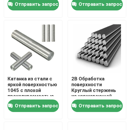
отполировала
конструкции
Отправить запрос
Отправить запрос
600mm для
украшения
Путешествие фабрики
Проверка качества
Свяжитесь мы
Новости
Катанка из стали с
2B Обработка
яркой поверхностью
поверхности
Горячекатаная катушка нержавеющей стали
1045 с плохой
Круглый стержень
прокаливаемостью
из нержавеющей
стали 430
Отправить запрос
Отправить запрос
Холоднопрокатная катушка нержавеющей стали
Отполированная катушка нержавеющей стали