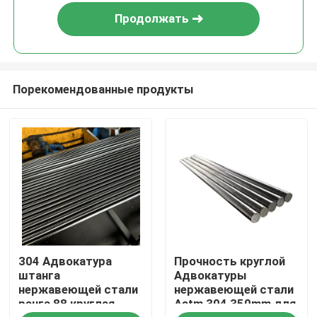
Продолжать
Порекомендованные продукты
Дом
304 Адвокатура
Прочность круглой
Продукты
штанга
Адвокатуры
нержавеющей стали
нержавеющей стали
ранга 88 круглая
Astm 304 350mm для
О нас