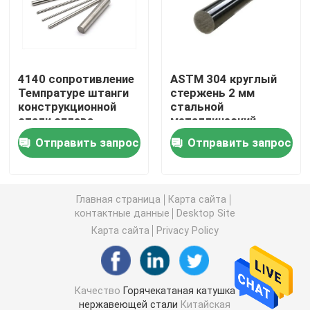
Металлический лист нержавеющей стали
4140 сопротивление
ASTM 304 круглый
Сваренная трубка нержавеющей стали
Темпратуре штанги
стержень 2 мм
конструкционной
стальной
стали сплава
металлический
Круглая нержавеющая сталь штанга
высокое
стержень
Отправить запрос
Отправить запрос
холоднокатаный
Присадочный пруток углерода стальной
Главная страница
Карта сайта
прокладка нержавеющей стали
контактные данные
Desktop Site
Карта сайта
Privacy Policy
низкоуглеродистая стальная катушка
Качество
Горячекатаная катушка
Лист стальной пластины углерода
нержавеющей стали
Китайская