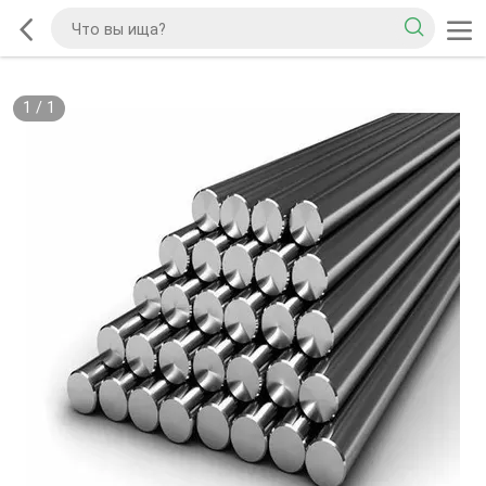
1
/
1