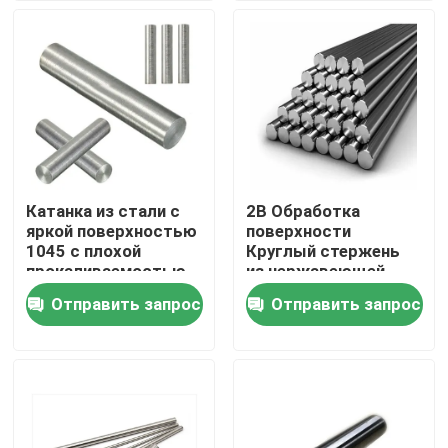
Путешествие фабрики
Проверка качества
Свяжитесь мы
Катанка из стали с
2B Обработка
яркой поверхностью
поверхности
Новости
1045 с плохой
Круглый стержень
прокаливаемостью
из нержавеющей
стали 430
Отправить запрос
Отправить запрос
Горячекатаная катушка нержавеющей стали
Холоднопрокатная катушка нержавеющей стали
Отполированная катушка нержавеющей стали