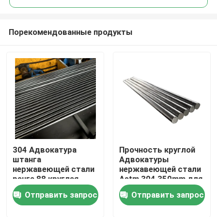
Порекомендованные продукты
304 Адвокатура
Прочность круглой
Дом
штанга
Адвокатуры
нержавеющей стали
нержавеющей стали
ранга 88 круглая
Astm 304 350mm для
Продукты
отполировала
конструкции
Отправить запрос
Отправить запрос
600mm для
украшения
О нас