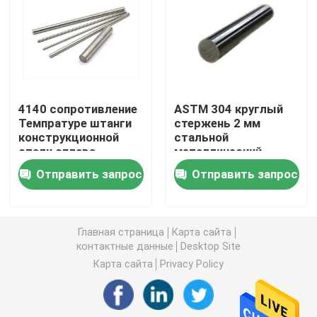
Металлический лист нержавеющей стали
Сваренная трубка нержавеющей стали
4140 сопротивление
ASTM 304 круглый
Темпратуре штанги
стержень 2 мм
Круглая нержавеющая сталь штанга
конструкционной
стальной
стали сплава
металлический
высокое
стержень
Присадочный пруток углерода стальной
Отправить запрос
Отправить запрос
холоднокатаный
прокладка нержавеющей стали
Главная страница
Карта сайта
контактные данные
Desktop Site
низкоуглеродистая стальная катушка
Карта сайта
Privacy Policy
Лист стальной пластины углерода