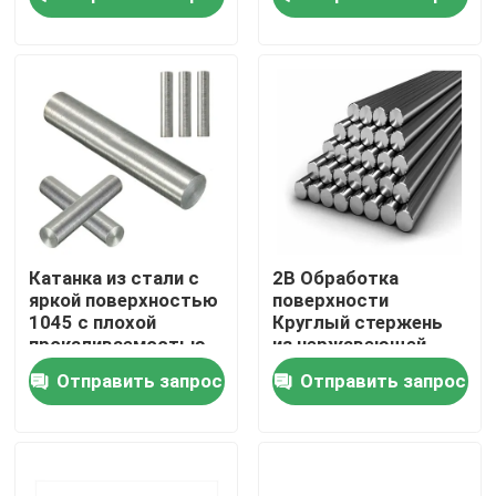
600mm для
украшения
Путешествие фабрики
Проверка качества
Свяжитесь мы
Новости
Катанка из стали с
2B Обработка
яркой поверхностью
поверхности
1045 с плохой
Круглый стержень
Горячекатаная катушка нержавеющей стали
прокаливаемостью
из нержавеющей
стали 430
Отправить запрос
Отправить запрос
Холоднопрокатная катушка нержавеющей стали
Отполированная катушка нержавеющей стали