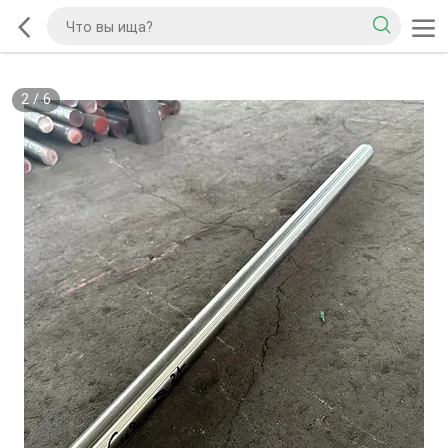
2
/
6