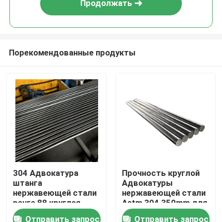
Продолжать
Порекомендованные продукты
Дом
304 Адвокатура
Прочность круглой
штанга
Адвокатуры
Продукты
нержавеющей стали
нержавеющей стали
ранга 88 круглая
Astm 304 350mm для
отполировала
конструкции
Отправить запрос
Отправить запрос
О нас